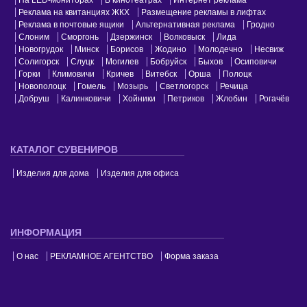
Реклама на квитанциях ЖКХ
Размещение рекламы в лифтах
Реклама в почтовые ящики
Альтернативная реклама
Гродно
Слоним
Сморгонь
Дзержинск
Волковыск
Лида
Новогрудок
Минск
Борисов
Жодино
Молодечно
Несвиж
Солигорск
Слуцк
Могилев
Бобруйск
Быхов
Осиповичи
Горки
Климовичи
Кричев
Витебск
Орша
Полоцк
Новополоцк
Гомель
Мозырь
Светлогорск
Речица
Добруш
Калинковичи
Хойники
Петриков
Жлобин
Рогачёв
КАТАЛОГ СУВЕНИРОВ
Изделия для дома
Изделия для офиса
ИНФОРМАЦИЯ
О нас
РЕКЛАМНОЕ АГЕНТСТВО
Форма заказа