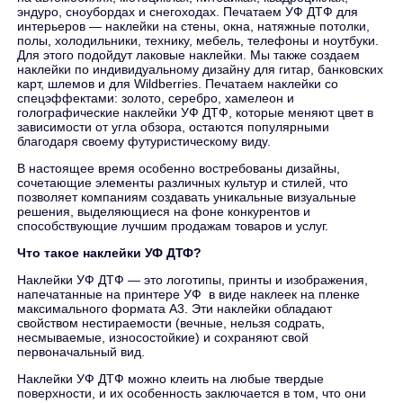
эндуро, сноубордах и снегоходах. Печатаем УФ ДТФ для
интерьеров — наклейки на стены, окна, натяжные потолки,
полы, холодильники, технику, мебель, телефоны и ноутбуки.
Для этого подойдут лаковые наклейки. Мы также создаем
наклейки по индивидуальному дизайну для гитар, банковских
карт, шлемов и для Wildberries. Печатаем наклейки со
спецэффектами: золото, серебро, хамелеон и
голографические наклейки УФ ДТФ, которые меняют цвет в
зависимости от угла обзора, остаются популярными
благодаря своему футуристическому виду.
В настоящее время особенно востребованы дизайны,
сочетающие элементы различных культур и стилей, что
позволяет компаниям создавать уникальные визуальные
решения, выделяющиеся на фоне конкурентов и
способствующие лучшим продажам товаров и услуг.
Что такое наклейки УФ ДТФ?
Наклейки УФ ДТФ — это логотипы, принты и изображения,
напечатанные на принтере УФ в виде наклеек на пленке
максимального формата А3. Эти наклейки обладают
свойством нестираемости (вечные, нельзя содрать,
несмываемые, износостойкие) и сохраняют свой
первоначальный вид.
Наклейки УФ ДТФ можно клеить на любые твердые
поверхности, и их особенность заключается в том, что они