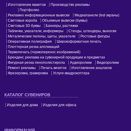
Изготовление макетов
Производство рекламы
Портфолио
Рекламно информационные вывески
Медиапанели (led-экраны)
Световые короба
Объемные вывески (буквы)
Световые 3D буквы
Баннеры, растяжки
Таблички, указатели, информеры
Стенды, штендеры, выноски
Металические пилоны, щиты, указатели
Ростовые фигуры
Оперативная полиграфия
Широкоформатная печать
Плоттерная резка аппликаций
Термопечать (термоперенос изображений)
Брендинг, реклама на сувенирной продукции и предметах
Фигурная резка пенополистирола
Аудиоролики
Видеоролики
Ремонт рекламы
Печать визиток
Изготовление аншлагов
Фрезеровка, гравировка
Услуги квадрокоптера
КАТАЛОГ СУВЕНИРОВ
Изделия для дома
Изделия для офиса
ИНФОРМАЦИЯ