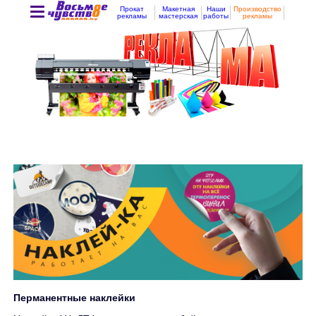
Прокат
Макетная
Наши
Производство
рекламы
мастерская
работы
рекламы
Перманентные наклейки