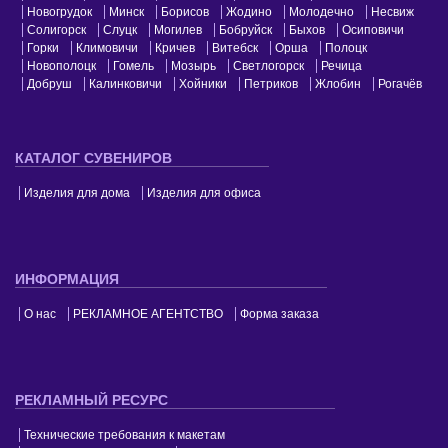
Новогрудок
Минск
Борисов
Жодино
Молодечно
Несвиж
Солигорск
Слуцк
Могилев
Бобруйск
Быхов
Осиповичи
Горки
Климовичи
Кричев
Витебск
Орша
Полоцк
Новополоцк
Гомель
Мозырь
Светлогорск
Речица
Добруш
Калинковичи
Хойники
Петриков
Жлобин
Рогачёв
КАТАЛОГ СУВЕНИРОВ
Изделия для дома
Изделия для офиса
ИНФОРМАЦИЯ
О нас
РЕКЛАМНОЕ АГЕНТСТВО
Форма заказа
РЕКЛАМНЫЙ РЕСУРС
Технические требования к макетам