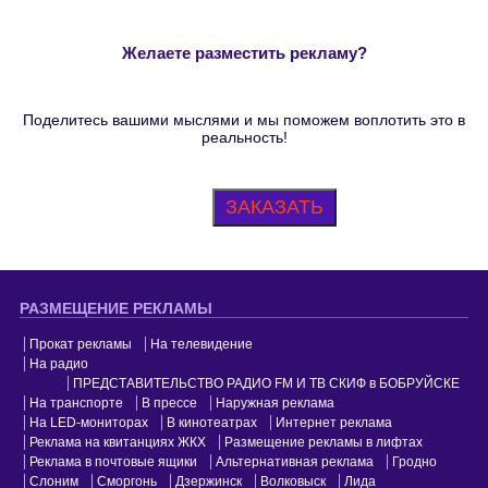
Желаете разместить рекламу?
Поделитесь вашими мыслями и мы поможем воплотить это в
реальность!
ЗАКАЗАТЬ
РАЗМЕЩЕНИЕ РЕКЛАМЫ
Прокат рекламы
На телевидение
На радио
ПРЕДСТАВИТЕЛЬСТВО РАДИО FM И ТВ СКИФ в БОБРУЙСКЕ
На транспорте
В прессе
Наружная реклама
На LED-мониторах
В кинотеатрах
Интернет реклама
Реклама на квитанциях ЖКХ
Размещение рекламы в лифтах
Реклама в почтовые ящики
Альтернативная реклама
Гродно
Слоним
Сморгонь
Дзержинск
Волковыск
Лида