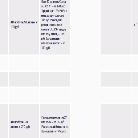
Всего 15 остановок. Формат
А3, А2, А1 – от 120 руб.
Торцевой щит 1,25х2,05м в
месяц за одну остановку –
185 руб. Размещение
40 автобусов/53 листовки от
рекламы на остановках
от 1
195 руб.
формата 1,4х1,9м за одну
остановку в месяц – 185
руб. Брендирование
остановок полностью – от
150 руб.
Размещение рекламы на 27
40 автобусов/60
остановках – от 132 руб.
листовок от 270 руб.
Реклама на лайтбоксах на пл.
Примостовой – от 455 руб.