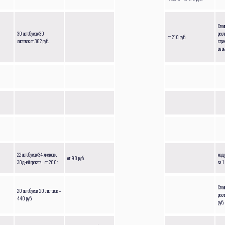
Стои
30 автобусов/30
рекл
от 210 руб
листовок от 362 руб.
стра
ва в
22 автобусов/34 листовки,
моду
от 90 руб.
30дней проката - от 200р
за 1 
Стои
20 автобусов, 20 листовок –
рекл
440 руб.
руб.