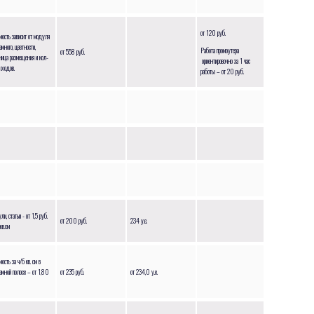
от 120 руб.
мость зависит от модуля
амного, цветности,
Работа промоутера
от 558 руб.
ница размещения и кол-
ориентировочно за 1 час
ыходов.
работы – от 20 руб.
ли, статьи - от 1,5 руб.
от 200 руб.
234 у.е.
кв.см
мость за ч/б кв. см в
амной полосе – от 1,80
от 235 руб.
от 234,0 у.е.