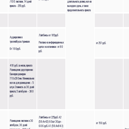
/100 листовок, 14 дней
длительность ролика, кол-во
проката - 255 руб.
выходов в день, а также
продолжительность проката
Лайтбоксы от 185руб
Аудиоролики в
троллейбусах/трамваях
Реклама на информационных
от 257 руб.
щитах на остановках от 80
От 190руб.
руб.
418 руб. за месяц проката
Размещение двусторонних
баннеров размером
770х280мм. Минимальное
кол-во для размещения – 5
штук. Стоимость за 30 дней
проката, 5 автобусов – 380
руб.
Лайтбоксы от 225руб. А2
Размещение листовок в 30
(59,4х42) 60шт 30дн -
от 150 руб.
автобусах, 30 дней
606 руб. А1 (59,4х84,1)