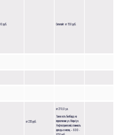
10 руб.
Ситилайт от 150 руб.
от 270,0 у.е.
Также есть билборд на
пересечении ул. Мира/ул.
от 235 руб.
Нефтестроителей, стоимость
аренды в месяц – 600 -
650 руб.