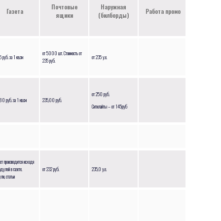
Почтовые
Наружная
Газета
Работа промо
ящики
(билборды)
от 5000 шт. Стоимость от
5 руб. за 1 кв.см
от 235 у.е.
235 руб.
от 250 руб.
,80 руб. за 1 кв.см
235,00 руб.
Ситилайты – от 145руб
ет производится исходя
одулей в газете.
от 232 руб.
235,0 у.е.
ли, статьи