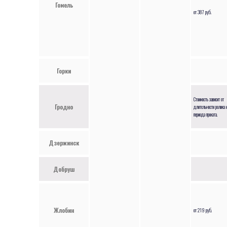
Гомель
от 387 руб.
Горки
Стоимость зависит от
Гродно
длительности ролика 
периода проката.
Дзержинск
Добруш
Жлобин
от 219 руб.