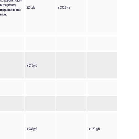
мость зависит от модуля
амного, цветности,
235 руб.
от 330,0 у.е.
ница размещения и кол-
ыходов.
от 275 руб.
от 235 руб.
от 120 руб.