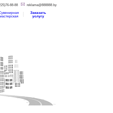
225)76-88-88
reklama@888888.by
Сувенирная
Заказать
мастерская
услугу