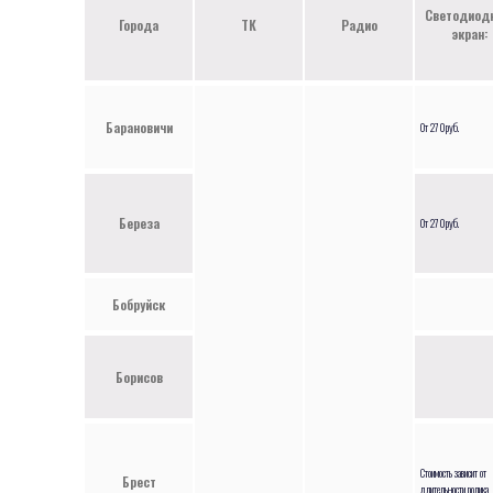
Светодиод
Города
ТК
Радио
экран:
Барановичи
От 270руб.
Береза
От 270руб.
Бобруйск
Борисов
Стоимость зависит от
Брест
длительности ролика