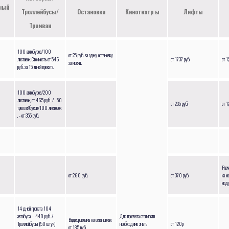
ный
Троллейбусы/
Остановки
Кинотеатр ы
Лифты
Трамваи
100 автобусов/100
от 25 руб. за одну остановку
листовок. Стоимость от 546
от 1737 руб.
от 1,
за месяц.
руб. за 15 дней проката.
100 автобусов/200
листовок, от 465 руб / 50
от 235 руб.
от 1
троллейбусов/100 листовок
, - от 355 руб.
Расч
от 260 руб.
от 370 руб.
из м
моду
14 дней проката 104
автобуса – 440 руб. /
Для просчета стоимости
Видеореклама на остановках
Троллейбусы (50 штук)
необходимо знать
от 120р
от 185 руб.