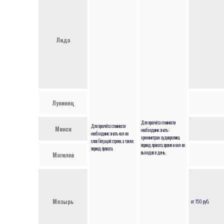
Лида
Лунинец
Для просчёта стоимости
Для просчёта стоимости
Минск
необходимо знать:
необходимо знать кол-во
хронометраж аудиоролика,
слов бегущей строки, а также
период проката, время и кол-во
период проката.
выходов в день.
Могилев
Мозырь
от 150 руб.