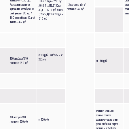
размещения – 210 руб.
Стои
60шт. 30дн – 1210 руб.
Размещение рекламного
12 сеансов по трём к/
рекл
А0 (84,1х118,9) 30шт.
видеоролика в автобусах, 14
театрам. от 272 руб.
стра
30дн. – 1216 руб. Лента
дней проката - 375 руб. /
ва в
(123х57,4) 20шт. 30дн. –
100 троллейбусах, 15 дней
610 руб.
проката – 422 руб.
от 65 руб. Лайтбоксы – от
120 автобусов/240
235 руб.
и
от 140 руб.
листовок от 280 руб.
Размещение на 200
прочных стендов,
40 автобусов/40
от 150 руб.
расположенных на стене
листовок от 230 руб.
рядом с кабинами лифтов 1-
го этажа – от 170 руб.