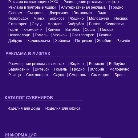
Реклама на квитанциях ЖКХ
Размещение рекламы в лифтах
Реклама в почтовые ящики
Альтернативная реклама
Гродно
Слоним
Сморгонь
Дзержинск
Волковыск
Лида
Новогрудок
Минск
Борисов
Жодино
Молодечно
Несвиж
Солигорск
Слуцк
Могилев
Бобруйск
Быхов
Осиповичи
Горки
Климовичи
Кричев
Витебск
Орша
Полоцк
Новополоцк
Гомель
Мозырь
Светлогорск
Речица
Добруш
Калинковичи
Хойники
Петриков
Жлобин
Рогачёв
РЕКЛАМА В ЛИФТАХ
Размещение рекламы в лифтах
Жодино
Борисов
Бобруйск
Барановичи
Витебск
Гомель
Гродно
Жлобин
Молодечно
Речица
Светлогорск
Слуцк
Сморгонь
Солигорск
Брест
КАТАЛОГ СУВЕНИРОВ
Изделия для дома
Изделия для офиса
ИНФОРМАЦИЯ