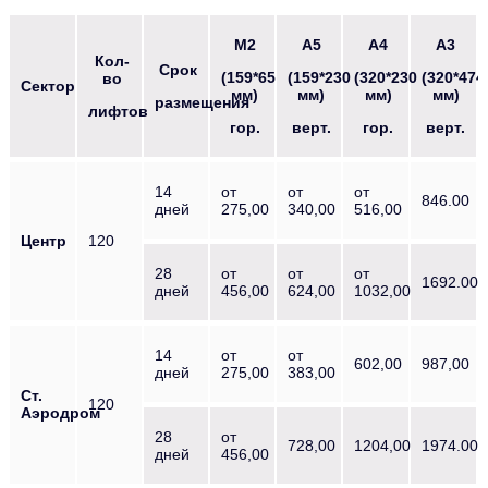
М2
А5
А4
А3
Кол-
Срок
(159*65
(159*230
(320*230
(320*474
во
Сектор
мм)
мм)
мм)
мм)
размещения
лифтов
гор.
верт.
гор.
верт.
14
от
от
от
846.00
дней
275,00
340,00
516,00
Центр
120
28
от
от
от
1692.00
дней
456,00
624,00
1032,00
14
от
от
602,00
987,00
дней
275,00
383,00
Ст.
120
Аэродром
28
от
728,00
1204,00
1974.00
дней
456,00