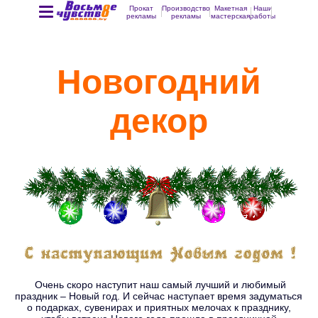
Прокат
Производство
Макетная
Наши
рекламы
рекламы
мастерская
работы
Новогодний
декор
Очень скоро наступит наш самый лучший и любимый
праздник – Новый год. И сейчас наступает время задуматься
о подарках, сувенирах и приятных мелочах к празднику,